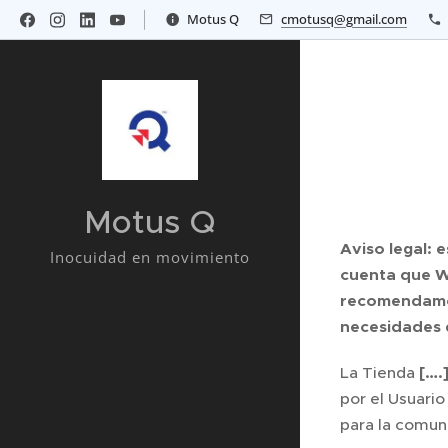
Motus Q
cmotusq@gmail.com
Motus Q
Aviso legal: 
Inocuidad en movimiento
cuenta que W
recomendamos
necesidades 
La Tienda
[….
por el Usuario
para la comuni