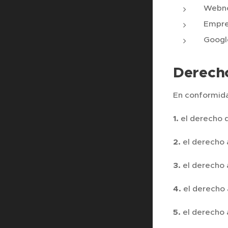
Webno
Empres
Google
Derecho
En conformida
1.
el derecho d
2.
el derecho a
3.
el derecho 
4.
el derecho 
5.
el derecho a