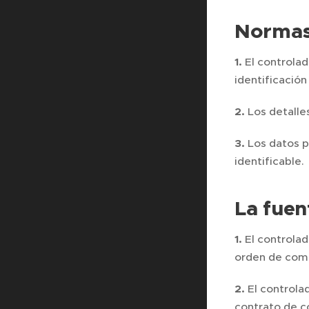
Normas
1.
El controla
identificació
2.
Los detalle
3.
Los datos p
identificable.
La fuen
1.
El controlad
orden de comp
2.
El controlad
contrato de 