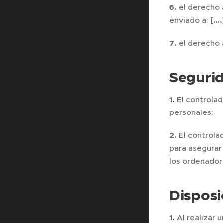
6.
el derecho 
enviado a:
[….
7.
el derecho 
Segurid
1.
El controlad
personales;
2.
El controla
para asegurar
los ordenador
Disposi
1.
Al realizar 