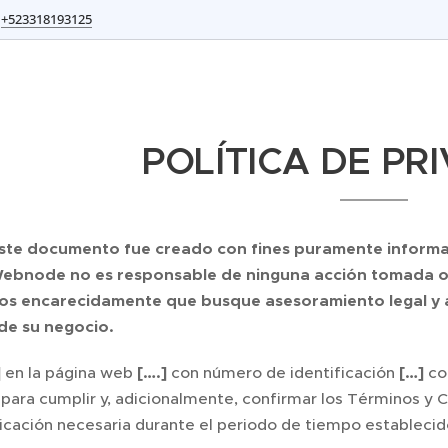
+523318193125
POLÍTICA DE PR
este documento fue creado con fines puramente informati
ebnode no es responsable de ninguna acción tomada o u
 encarecidamente que busque asesoramiento legal y aj
de su negocio.
]
en la página web
[….]
con número de identificación
[…]
co
 para cumplir y, adicionalmente, confirmar los Términos y 
cación necesaria durante el periodo de tiempo establecido 