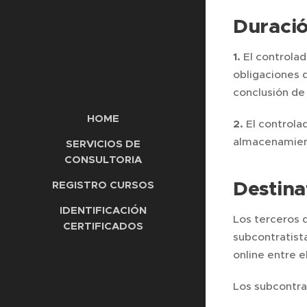
Duració
1.
El controla
obligaciones d
conclusión de 
HOME
2.
El controla
almacenamien
SERVICIOS DE
CONSULTORIA
Destina
REGISTRO CURSOS
IDENTIFICACIÓN
Los terceros 
CERTIFICADOS
subcontratist
online entre e
Los subcontrat