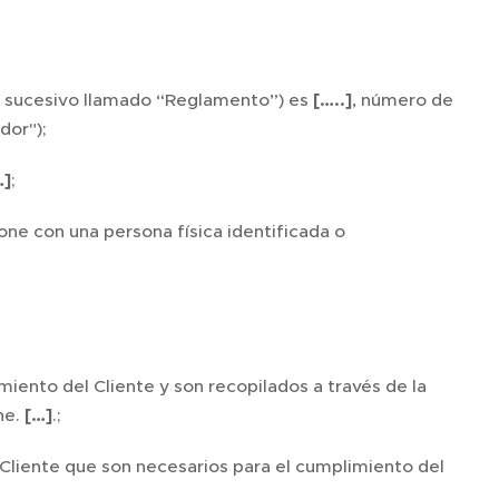
lo sucesivo llamado “Reglamento”) es
[…..]
, número de
dor");
]
;
one con una persona física identificada o
iento del Cliente y son recopilados a través de la
ne.
[…]
.;
 Cliente que son necesarios para el cumplimiento del