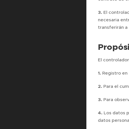
3.
El controlad
necesaria entr
transferirán a
Propósi
El controlador
1.
Registro en 
2.
Para el cum
3.
Para observa
4.
Los datos p
datos persona