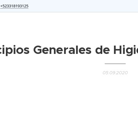
+523318193125
cipios Generales de Hig
05.09.2020