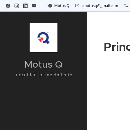
Motus Q
cmotusq@gmail.com
Prin
Motus Q
Inocuidad en movimiento